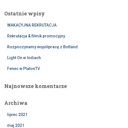
k
a
Ostatnie wpisy
j
:
WAKACYJNA REKRUTACJA
Rekrutacja & filmik promocyjny
Rozpoczynamy współpracę z Botland
Light On w Indiach
Fenec w PlatonTV
Najnowsze komentarze
Archiwa
lipiec 2021
maj 2021