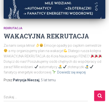
REKRUTACJA
WAKACYJNA REKRUTACJA
Za nami sesja letnia!
Emocje opadły po ciężkim semestrze
a my organizujemy plan na wakacje!
Dlatego rusza kolejna
WAKACYJNA REKRUTACJA do Koła Naukowego FENEC!
Dołącz do nas! Poszukujemy osób chętnych do współpracy od
zaraz! Mile widziani:
automatycy
złoterączki
fanatycy energetyki wodorowej
Dowiedz się więcej
Przez
Patrycja Nieczaj
,
5 lat
temu
S
Szukaj …
z
u