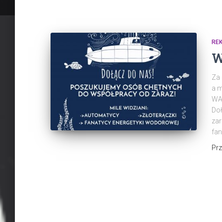
RE
W
Za 
a m
WA
Do
zar
fan
Pr