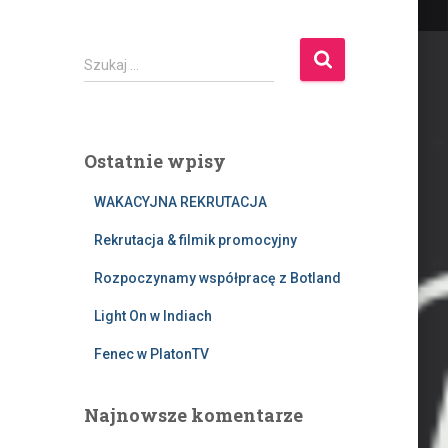
S
Szukaj …
z
u
k
a
Ostatnie wpisy
j
:
WAKACYJNA REKRUTACJA
Rekrutacja & filmik promocyjny
Rozpoczynamy współpracę z Botland
Light On w Indiach
Fenec w PlatonTV
Najnowsze komentarze