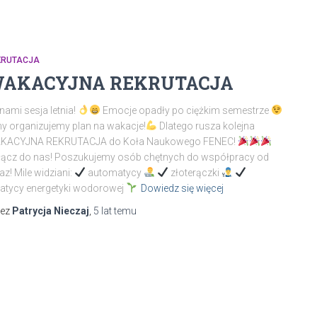
KRUTACJA
AKACYJNA REKRUTACJA
nami sesja letnia!
Emocje opadły po ciężkim semestrze
y organizujemy plan na wakacje!
Dlatego rusza kolejna
KACYJNA REKRUTACJA do Koła Naukowego FENEC!
łącz do nas! Poszukujemy osób chętnych do współpracy od
az! Mile widziani:
automatycy
złoterączki
atycy energetyki wodorowej
Dowiedz się więcej
zez
Patrycja Nieczaj
,
5 lat
temu